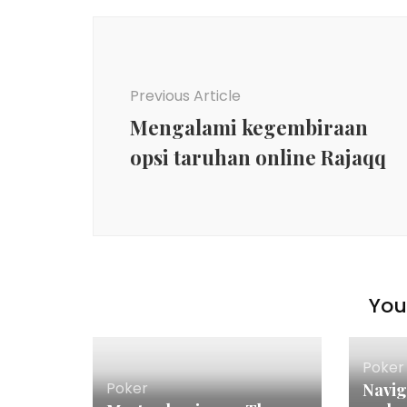
Post
Navigation
Previous Article
Mengalami kegembiraan
opsi taruhan online Rajaqq
You 
Poker
Poker
Navig