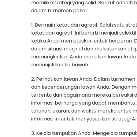
memiliki strategi yang solid. Berikut adal
dalam turnamen poker.
1. Bermain ketat dan agresif: Salah satu s
ketat dan agresif. Ini berarti menjadi sele
ketika Anda memutuskan untuk berperan. D
dalam situasi marjinal dan melestarikan chi
memungkinkan Anda menekan lawan Anda 
menunjukkan ke bawah.
2. Perhatikan lawan Anda: Dalam turnamen
dan kecenderungan lawan Anda. Dengan 
tertentu dan bagaimana mereka bereaksi d
informasi berharga yang dapat membantu A
taruhan, ukuran, dan waktu mereka untuk
informasi ini untuk menyesuaikan strategi 
3. Kelola tumpukan Anda: Mengelola tumpuk