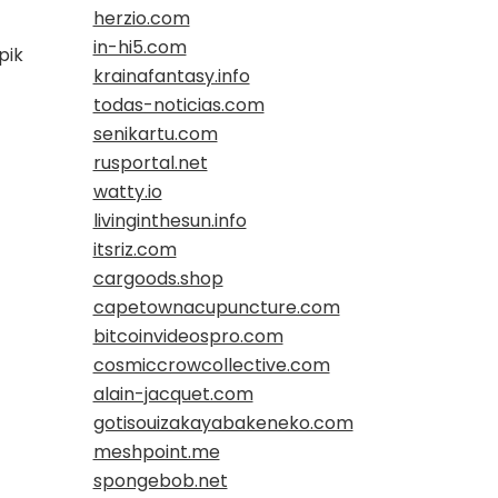
herzio.com
in-hi5.com
pik
krainafantasy.info
todas-noticias.com
senikartu.com
rusportal.net
watty.io
livinginthesun.info
itsriz.com
cargoods.shop
capetownacupuncture.com
bitcoinvideospro.com
cosmiccrowcollective.com
alain-jacquet.com
gotisouizakayabakeneko.com
meshpoint.me
spongebob.net