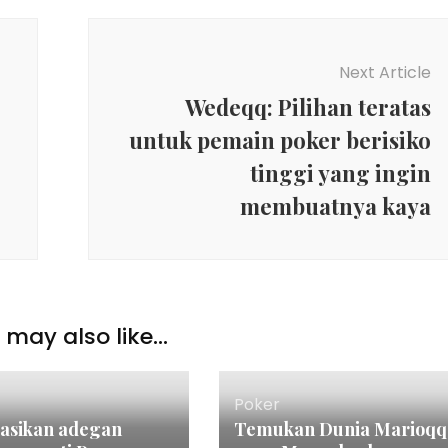
Next Article
Wedeqq: Pilihan teratas
untuk pemain poker berisiko
tinggi yang ingin
membuatnya kaya
may also like...
Poker
asikan adegan
Temukan Dunia Marioqq