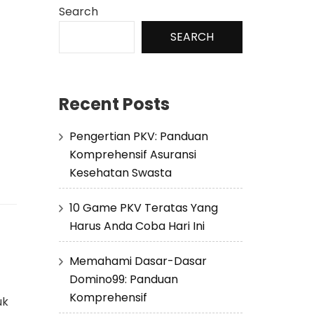
Search
SEARCH
Recent Posts
Pengertian PKV: Panduan
Komprehensif Asuransi
Kesehatan Swasta
10 Game PKV Teratas Yang
Harus Anda Coba Hari Ini
Memahami Dasar-Dasar
Domino99: Panduan
Komprehensif
uk