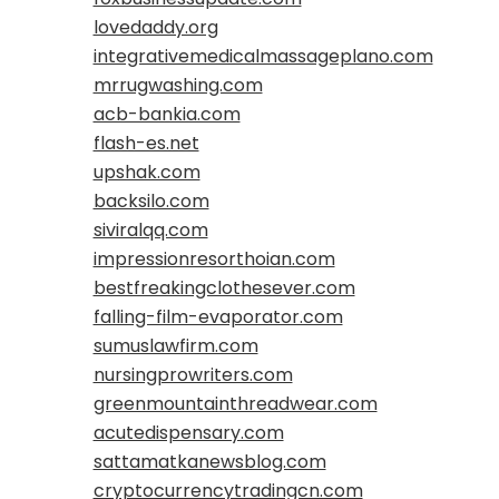
lovedaddy.org
integrativemedicalmassageplano.com
mrrugwashing.com
acb-bankia.com
flash-es.net
upshak.com
backsilo.com
siviralqq.com
impressionresorthoian.com
bestfreakingclothesever.com
falling-film-evaporator.com
sumuslawfirm.com
nursingprowriters.com
greenmountainthreadwear.com
acutedispensary.com
sattamatkanewsblog.com
cryptocurrencytradingcn.com