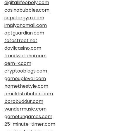
digitallifeopoly.com
casinobubbles.com
seputargym.com
impiyanamall.com
optguardian.com
totostreet.net
davilcasino.com
fraudwatchai.com
aem-x.com
cryptooblogs.com
gameuplevel.com
homethestyle.com
amuldistribution.com
borobuddur.com
wundermusic.com
gamefungames.com
25-minute-timer.com