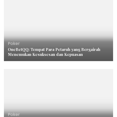
Poker
OneBetQQ: Tempat Para Petaruh yang Bergairah
Menemukan Kesuksesan dan Kepuasan
Poker