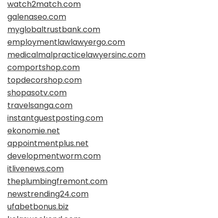
watch2match.com
galenaseo.com
myglobaltrustbank.com
employmentlawlawyergo.com
medicalmalpracticelawyersinc.com
comportshop.com
topdecorshop.com
shopasotv.com
travelsanga.com
instantguestposting.com
ekonomie.net
appointmentplus.net
developmentworm.com
itlivenews.com
theplumbingfremont.com
newstrending24.com
ufabetbonus.biz