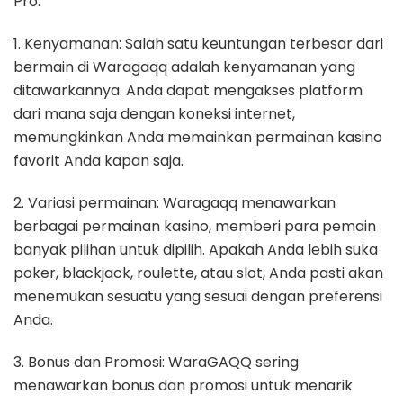
Pro:
1. Kenyamanan: Salah satu keuntungan terbesar dari
bermain di Waragaqq adalah kenyamanan yang
ditawarkannya. Anda dapat mengakses platform
dari mana saja dengan koneksi internet,
memungkinkan Anda memainkan permainan kasino
favorit Anda kapan saja.
2. Variasi permainan: Waragaqq menawarkan
berbagai permainan kasino, memberi para pemain
banyak pilihan untuk dipilih. Apakah Anda lebih suka
poker, blackjack, roulette, atau slot, Anda pasti akan
menemukan sesuatu yang sesuai dengan preferensi
Anda.
3. Bonus dan Promosi: WaraGAQQ sering
menawarkan bonus dan promosi untuk menarik