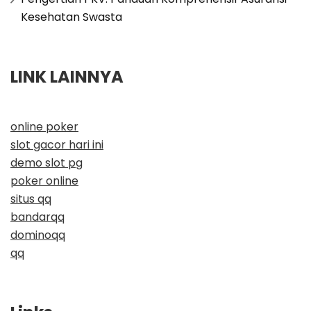
Kesehatan Swasta
LINK LAINNYA
online poker
slot gacor hari ini
demo slot pg
poker online
situs qq
bandarqq
dominoqq
qq