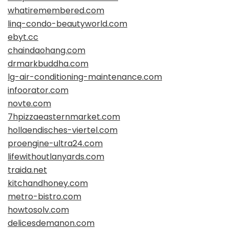
whatiremembered.com
linq-condo-beautyworld.com
ebyt.cc
chaindaohang.com
drmarkbuddha.com
lg-air-conditioning-maintenance.com
infoorator.com
novte.com
7hpizzaeasternmarket.com
hollaendisches-viertel.com
proengine-ultra24.com
lifewithoutlanyards.com
traida.net
kitchandhoney.com
metro-bistro.com
howtosolv.com
delicesdemanon.com