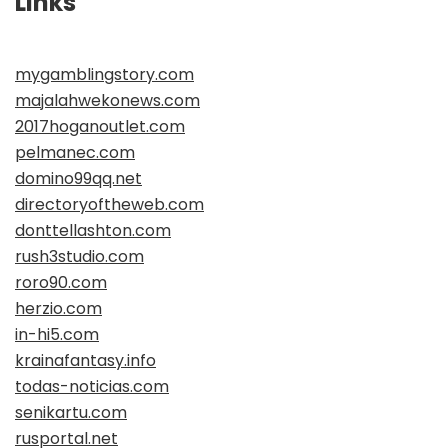
Links
mygamblingstory.com
majalahwekonews.com
2017hoganoutlet.com
pelmanec.com
domino99qq.net
directoryoftheweb.com
donttellashton.com
rush3studio.com
roro90.com
herzio.com
in-hi5.com
krainafantasy.info
todas-noticias.com
senikartu.com
rusportal.net