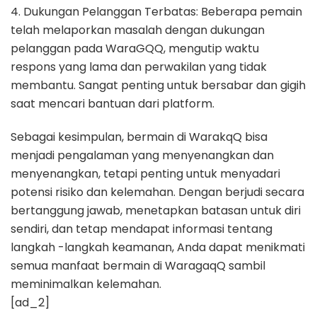
4. Dukungan Pelanggan Terbatas: Beberapa pemain
telah melaporkan masalah dengan dukungan
pelanggan pada WaraGQQ, mengutip waktu
respons yang lama dan perwakilan yang tidak
membantu. Sangat penting untuk bersabar dan gigih
saat mencari bantuan dari platform.
Sebagai kesimpulan, bermain di WarakqQ bisa
menjadi pengalaman yang menyenangkan dan
menyenangkan, tetapi penting untuk menyadari
potensi risiko dan kelemahan. Dengan berjudi secara
bertanggung jawab, menetapkan batasan untuk diri
sendiri, dan tetap mendapat informasi tentang
langkah -langkah keamanan, Anda dapat menikmati
semua manfaat bermain di WaragaqQ sambil
meminimalkan kelemahan.
[ad_2]