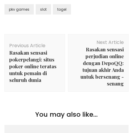
pkv games
slot
togel
Post
Next Article
Navigation
Previous Article
Rasakan sensasi
Rasakan sensasi
perjudian online
pokerpelangi: situs
dengan DepoQQ:
poker online teratas
tujuan akhir Anda
untuk pemain di
untuk bersenang -
seluruh dunia
senang
You may also like...