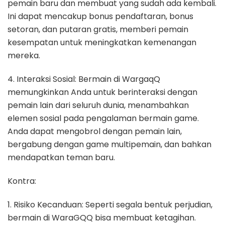
pemain baru dan membuat yang sudah ada kembali.
Ini dapat mencakup bonus pendaftaran, bonus
setoran, dan putaran gratis, memberi pemain
kesempatan untuk meningkatkan kemenangan
mereka.
4. Interaksi Sosial: Bermain di WargaqQ
memungkinkan Anda untuk berinteraksi dengan
pemain lain dari seluruh dunia, menambahkan
elemen sosial pada pengalaman bermain game.
Anda dapat mengobrol dengan pemain lain,
bergabung dengan game multipemain, dan bahkan
mendapatkan teman baru.
Kontra:
1. Risiko Kecanduan: Seperti segala bentuk perjudian,
bermain di WaraGQQ bisa membuat ketagihan.