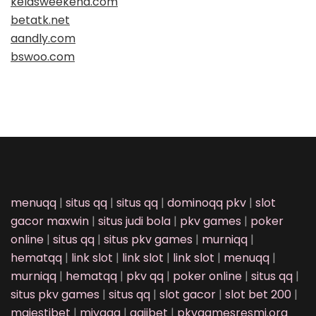
kelasweekend.com
betatk.net
aandly.com
bswoo.com
menuqq
|
situs qq
|
situs qq
|
dominoqq pkv
|
slot
gacor maxwin
|
situs judi bola
|
pkv games
|
poker
online
|
situs qq
|
situs pkv games
|
murniqq
|
hematqq
|
link slot
|
link slot
|
link slot
|
menuqq
|
murniqq
|
hematqq
|
pkv qq
|
poker online
|
situs qq
|
situs pkv games
|
situs qq
|
slot gacor
|
slot bet 200
|
majestibet
|
miyaqq
|
gajibet
|
pkvgamesresmi.org