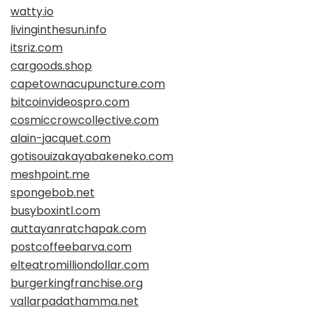
watty.io
livinginthesun.info
itsriz.com
cargoods.shop
capetownacupuncture.com
bitcoinvideospro.com
cosmiccrowcollective.com
alain-jacquet.com
gotisouizakayabakeneko.com
meshpoint.me
spongebob.net
busyboxintl.com
auttayanratchapak.com
postcoffeebarva.com
elteatromilliondollar.com
burgerkingfranchise.org
vallarpadathamma.net