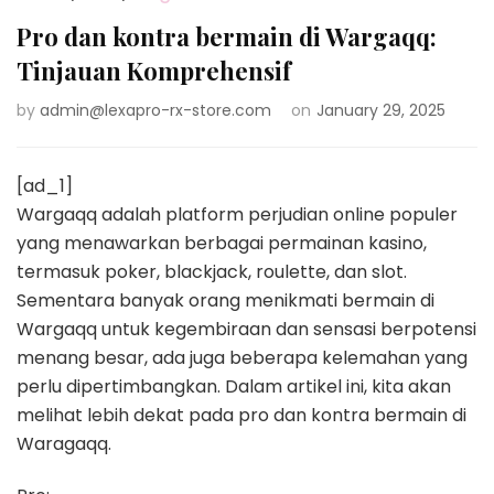
Pro dan kontra bermain di Wargaqq:
Tinjauan Komprehensif
by
admin@lexapro-rx-store.com
on
January 29, 2025
[ad_1]
Wargaqq adalah platform perjudian online populer
yang menawarkan berbagai permainan kasino,
termasuk poker, blackjack, roulette, dan slot.
Sementara banyak orang menikmati bermain di
Wargaqq untuk kegembiraan dan sensasi berpotensi
menang besar, ada juga beberapa kelemahan yang
perlu dipertimbangkan. Dalam artikel ini, kita akan
melihat lebih dekat pada pro dan kontra bermain di
Waragaqq.