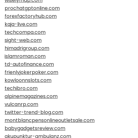
wiselymap.com
prochatgptonline.com
forexfactoryhub.com
kaja-live.com
techcompa.com
sight-web.com
himadrigroup.com
islamroman.com
td-autofinance.com
frienlyjokerpoker.com
kowloonnslots.com
techibro.com
alpinemagazines.com
vulcanrp.com
twitter-trend-blog.com
montblancpensonlineoutletsale.com
babygadgetsreview.com
akupunktur-ambulanz.com