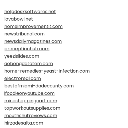
helpdesksoftwares.net
lovabowl.net
homeimprovementit.com
newstribunal.com
newsdailymagazines.com
preceptionhub.com
yeezislides.com
aobongdatotem.com
home-remedies-yeast-infection.com
electroreal.com
bestofmiami-dadecounty.com
ifoodieonyoutube.com
mineshoppingcart.com
topworkoutsupplies.com
mouthshutreviews.com
hirzadesalta.com