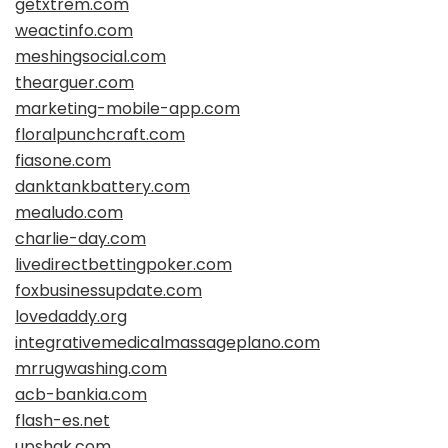
getxtrem.com
weactinfo.com
meshingsocial.com
thearguer.com
marketing-mobile-app.com
floralpunchcraft.com
fiasone.com
danktankbattery.com
mealudo.com
charlie-day.com
livedirectbettingpoker.com
foxbusinessupdate.com
lovedaddy.org
integrativemedicalmassageplano.com
mrrugwashing.com
acb-bankia.com
flash-es.net
upshak.com