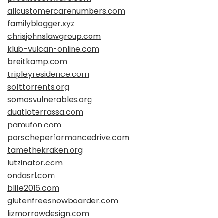
allcustomercarenumbers.com
familyblogger.xyz
chrisjohnslawgroup.com
klub-vulcan-online.com
breitkamp.com
tripleyresidence.com
softtorrents.org
somosvulnerables.org
duatloterrassa.com
pamufon.com
porscheperformancedrive.com
tamethekraken.org
lutzinator.com
ondasrl.com
blife2016.com
glutenfreesnowboarder.com
lizmorrowdesign.com