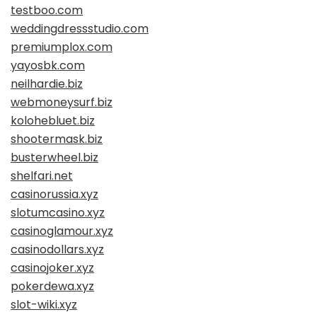
testboo.com
weddingdressstudio.com
premiumplox.com
yayosbk.com
neilhardie.biz
webmoneysurf.biz
kolohebluet.biz
shootermask.biz
busterwheel.biz
shelfari.net
casinorussia.xyz
slotumcasino.xyz
casinoglamour.xyz
casinodollars.xyz
casinojoker.xyz
pokerdewa.xyz
slot-wiki.xyz