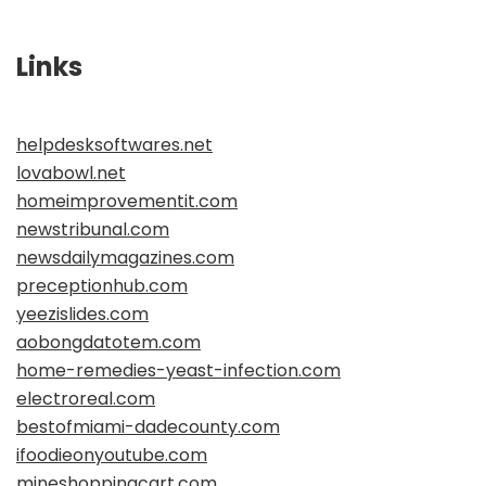
Links
helpdesksoftwares.net
lovabowl.net
homeimprovementit.com
newstribunal.com
newsdailymagazines.com
preceptionhub.com
yeezislides.com
aobongdatotem.com
home-remedies-yeast-infection.com
electroreal.com
bestofmiami-dadecounty.com
ifoodieonyoutube.com
mineshoppingcart.com