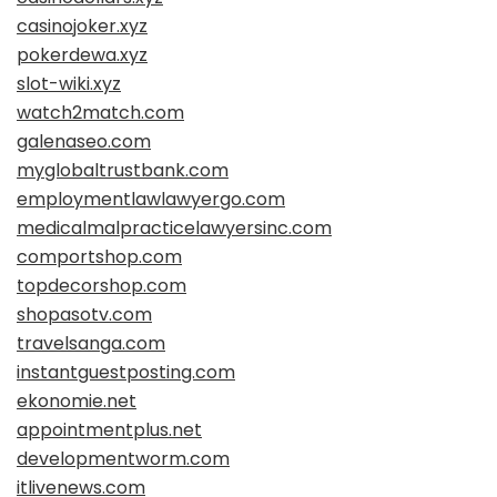
casinojoker.xyz
pokerdewa.xyz
slot-wiki.xyz
watch2match.com
galenaseo.com
myglobaltrustbank.com
employmentlawlawyergo.com
medicalmalpracticelawyersinc.com
comportshop.com
topdecorshop.com
shopasotv.com
travelsanga.com
instantguestposting.com
ekonomie.net
appointmentplus.net
developmentworm.com
itlivenews.com