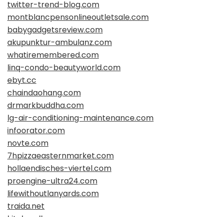
twitter-trend-blog.com
montblancpensonlineoutletsale.com
babygadgetsreview.com
akupunktur-ambulanz.com
whatiremembered.com
linq-condo-beautyworld.com
ebyt.cc
chaindaohang.com
drmarkbuddha.com
lg-air-conditioning-maintenance.com
infoorator.com
novte.com
7hpizzaeasternmarket.com
hollaendisches-viertel.com
proengine-ultra24.com
lifewithoutlanyards.com
traida.net