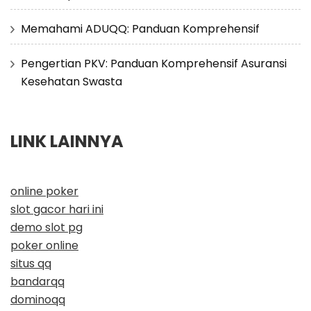
Memahami ADUQQ: Panduan Komprehensif
Pengertian PKV: Panduan Komprehensif Asuransi
Kesehatan Swasta
LINK LAINNYA
online poker
slot gacor hari ini
demo slot pg
poker online
situs qq
bandarqq
dominoqq