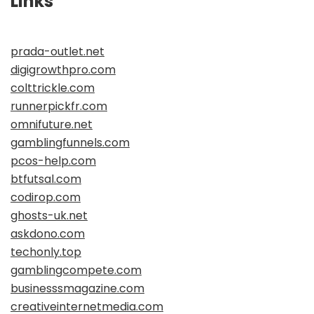
Links
prada-outlet.net
digigrowthpro.com
colttrickle.com
runnerpickfr.com
omnifuture.net
gamblingfunnels.com
pcos-help.com
btfutsal.com
codirop.com
ghosts-uk.net
askdono.com
techonly.top
gamblingcompete.com
businesssmagazine.com
creativeinternetmedia.com