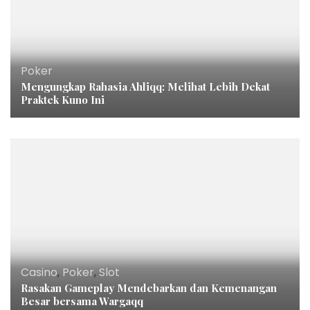
Poker
Mengungkap Rahasia Ahliqq: Melihat Lebih Dekat
Praktek Kuno Ini
Casino
,
Poker
,
Slot
Rasakan Gameplay Mendebarkan dan Kemenangan
Besar bersama Wargaqq