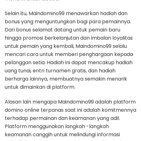
Selain itu, Maindomino99 menawarkan hadiah dan
bonus yang menguntungkan bagi para pemainnya.
Dari bonus selamat datang untuk pemain baru
hingga promosi berkelanjutan dan imbalan loyalitas
untuk pemain yang kembali, Maindomino99 selalu
mencari cara untuk memberi penghargaan kepada
pelanggan setia. Hadiah ini dapat mencakup hadiah
uang tunai, entri turnamen gratis, dan hadiah
berharga lainnya, membuatnya semakin menarik
untuk dimainkan di platform.
Alasan lain mengapa Maindomino99 adalah platform
domino online terpanas saat ini adalah komitmennya
terhadap permainan dan keamanan yang adil.
Platform menggunakan langkah -langkah
keamanan canggih untuk melindungi informasi