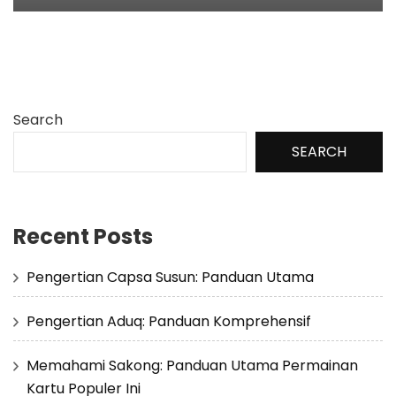
Search
SEARCH
Recent Posts
Pengertian Capsa Susun: Panduan Utama
Pengertian Aduq: Panduan Komprehensif
Memahami Sakong: Panduan Utama Permainan
Kartu Populer Ini