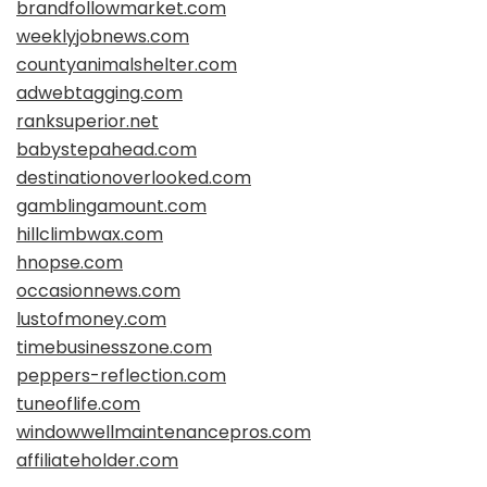
brandfollowmarket.com
weeklyjobnews.com
countyanimalshelter.com
adwebtagging.com
ranksuperior.net
babystepahead.com
destinationoverlooked.com
gamblingamount.com
hillclimbwax.com
hnopse.com
occasionnews.com
lustofmoney.com
timebusinesszone.com
peppers-reflection.com
tuneoflife.com
windowwellmaintenancepros.com
affiliateholder.com