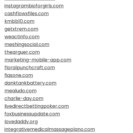
instagrambioforgirls.com
cashflowxfiles.com
kmbb10.com
getxtrem.com
weactinfo.com
meshingsocial.com
thearguer.com
marketing-mobile-app.com
floralpunchcraft.com
fiasone.com
danktankbattery.com
mealudo.com
charlie-day.com
livedirectbettingpoker.com
foxbusinessupdate.com
lovedaddy.org
integrativemedicalmassageplano.com