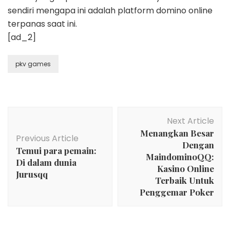
sendiri mengapa ini adalah platform domino online
terpanas saat ini.
[ad_2]
pkv games
Post
Next Article
Navigation
Menangkan Besar
Previous Article
Dengan
Temui para pemain:
MaindominoQQ:
Di dalam dunia
Kasino Online
Jurusqq
Terbaik Untuk
Penggemar Poker