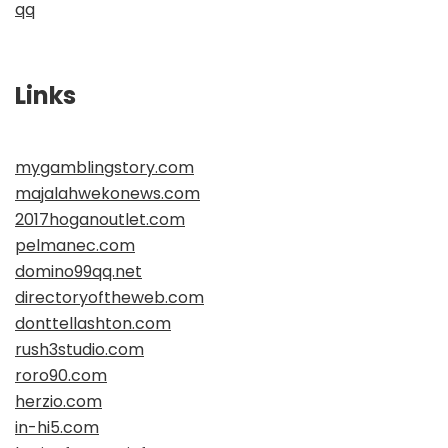
qq
Links
mygamblingstory.com
majalahwekonews.com
2017hoganoutlet.com
pelmanec.com
domino99qq.net
directoryoftheweb.com
donttellashton.com
rush3studio.com
roro90.com
herzio.com
in-hi5.com