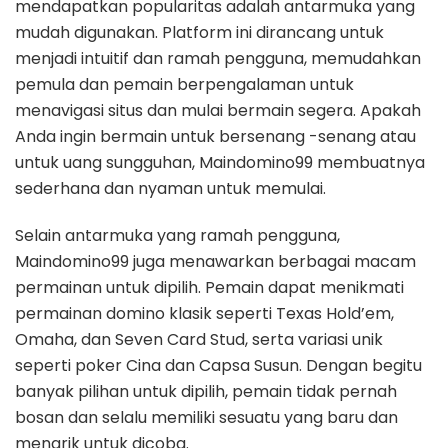
mendapatkan popularitas adalah antarmuka yang
mudah digunakan. Platform ini dirancang untuk
menjadi intuitif dan ramah pengguna, memudahkan
pemula dan pemain berpengalaman untuk
menavigasi situs dan mulai bermain segera. Apakah
Anda ingin bermain untuk bersenang -senang atau
untuk uang sungguhan, Maindomino99 membuatnya
sederhana dan nyaman untuk memulai.
Selain antarmuka yang ramah pengguna,
Maindomino99 juga menawarkan berbagai macam
permainan untuk dipilih. Pemain dapat menikmati
permainan domino klasik seperti Texas Hold’em,
Omaha, dan Seven Card Stud, serta variasi unik
seperti poker Cina dan Capsa Susun. Dengan begitu
banyak pilihan untuk dipilih, pemain tidak pernah
bosan dan selalu memiliki sesuatu yang baru dan
menarik untuk dicoba.