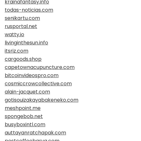
krainafantasy.info
todas-noticias.com
senikartu.com
rusportal.net
watty.io
livinginthesun.info
itsriz.com
cargoods.shop
capetownacupuncture.com
bitcoinvideospro.com
cosmiccrowcollective.com
alain-jacquet.com
gotisouizakayabakeneko.com
meshpoint.me
spongebob.net
busyboxintl.com
auttayanratchapak.com
postcoffeebarva.com