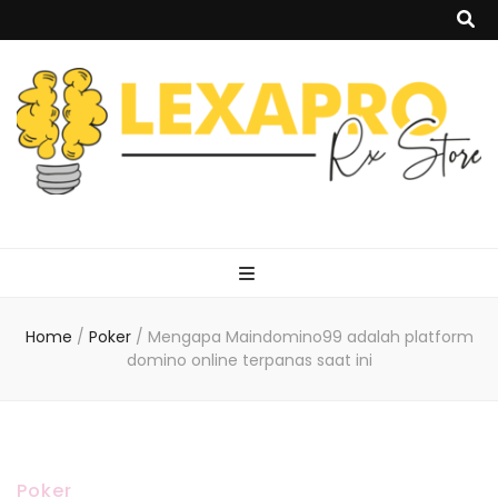
List Situs Judi
Perusahaan judi online kini menyediakan kemudahan bertransaksi
dengan menyediakan emoney untuk melakukan deposit dan
withdraw
Casino Online
Home
/
Poker
/
Mengapa Maindomino99 adalah platform
Terpercaya
domino online terpanas saat ini
Saat Ini
Poker