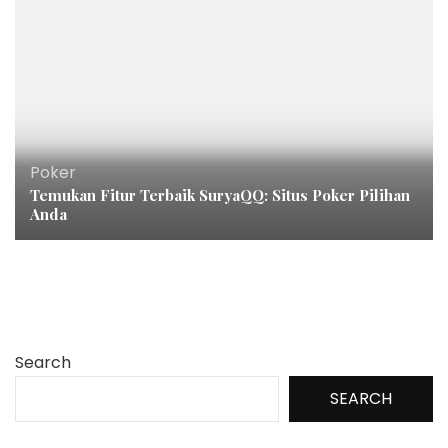
Poker
Temukan Fitur Terbaik SuryaQQ: Situs Poker Pilihan
Anda
Search
SEARCH