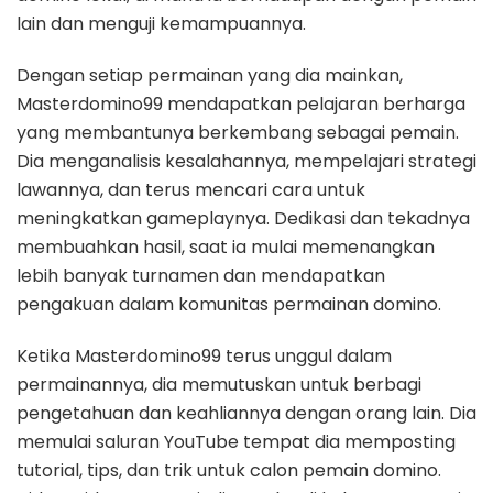
lain dan menguji kemampuannya.
Dengan setiap permainan yang dia mainkan,
Masterdomino99 mendapatkan pelajaran berharga
yang membantunya berkembang sebagai pemain.
Dia menganalisis kesalahannya, mempelajari strategi
lawannya, dan terus mencari cara untuk
meningkatkan gameplaynya. Dedikasi dan tekadnya
membuahkan hasil, saat ia mulai memenangkan
lebih banyak turnamen dan mendapatkan
pengakuan dalam komunitas permainan domino.
Ketika Masterdomino99 terus unggul dalam
permainannya, dia memutuskan untuk berbagi
pengetahuan dan keahliannya dengan orang lain. Dia
memulai saluran YouTube tempat dia memposting
tutorial, tips, dan trik untuk calon pemain domino.