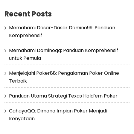
Recent Posts
Memahami Dasar-Dasar Domino99: Panduan
Komprehensif
Memahami Dominoqq: Panduan Komprehensif
untuk Pemula
Menjelajahi Poker88: Pengalaman Poker Online
Terbaik
Panduan Utama Strategi Texas Hold’em Poker
CahayaQQ: Dimana Impian Poker Menjadi
Kenyataan