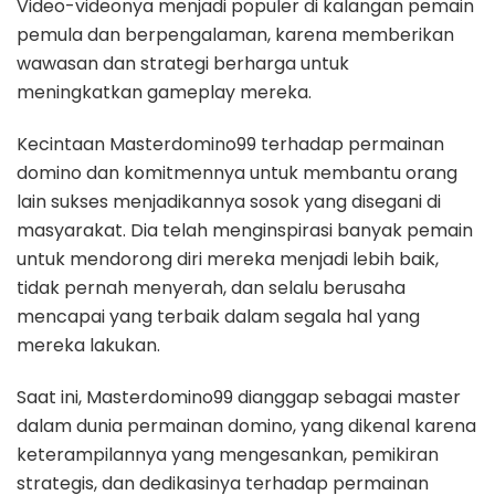
Video-videonya menjadi populer di kalangan pemain
pemula dan berpengalaman, karena memberikan
wawasan dan strategi berharga untuk
meningkatkan gameplay mereka.
Kecintaan Masterdomino99 terhadap permainan
domino dan komitmennya untuk membantu orang
lain sukses menjadikannya sosok yang disegani di
masyarakat. Dia telah menginspirasi banyak pemain
untuk mendorong diri mereka menjadi lebih baik,
tidak pernah menyerah, dan selalu berusaha
mencapai yang terbaik dalam segala hal yang
mereka lakukan.
Saat ini, Masterdomino99 dianggap sebagai master
dalam dunia permainan domino, yang dikenal karena
keterampilannya yang mengesankan, pemikiran
strategis, dan dedikasinya terhadap permainan