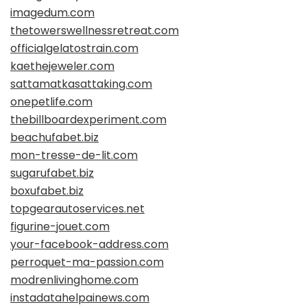
imagedum.com
thetowerswellnessretreat.com
officialgelatostrain.com
kaethejeweler.com
sattamatkasattaking.com
onepetlife.com
thebillboardexperiment.com
beachufabet.biz
mon-tresse-de-lit.com
sugarufabet.biz
boxufabet.biz
topgearautoservices.net
figurine-jouet.com
your-facebook-address.com
perroquet-ma-passion.com
modrenlivinghome.com
instadatahelpainews.com