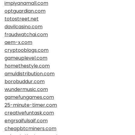
impiyanamall.com
optguardian.com
totostreet.net
davilcasino.com
fraudwatchai.com
aem-x.com
cryptooblogs.com
gameuplevel.com
homethestyle.com
amuldistribution.com
borobuddur.com
wundermusic.com
gamefungames.com
25-minute-timer.com
creativefuntask.com
engrsaifulsaif.com
cheapbtcminers.com