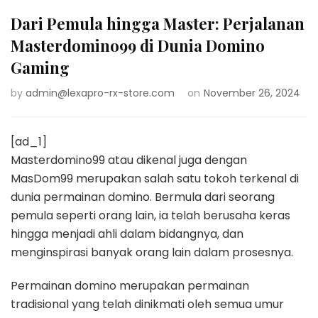
Dari Pemula hingga Master: Perjalanan
Masterdomino99 di Dunia Domino
Gaming
by
admin@lexapro-rx-store.com
on
November 26, 2024
[ad_1]
Masterdomino99 atau dikenal juga dengan
MasDom99 merupakan salah satu tokoh terkenal di
dunia permainan domino. Bermula dari seorang
pemula seperti orang lain, ia telah berusaha keras
hingga menjadi ahli dalam bidangnya, dan
menginspirasi banyak orang lain dalam prosesnya.
Permainan domino merupakan permainan
tradisional yang telah dinikmati oleh semua umur