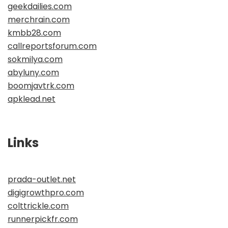
geekdailies.com
merchrain.com
kmbb28.com
callreportsforum.com
sokmilya.com
abyluny.com
boomjavtrk.com
apklead.net
Links
prada-outlet.net
digigrowthpro.com
colttrickle.com
runnerpickfr.com