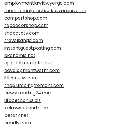
employmentlawlawyergo.com
medicalmalpracticelawyersinc.com
comportshop.com
topdecorshop.com
shopasotv.com
travelsanga.com
instantguestposting.com
ekonomie.net
appointmentplus.net
developmentworm.com
itlivenews.com
theplumbingfremont.com
newstrending24.com
ufabetbonus.biz
kelasweekend.com
betatk.net
aandly.com