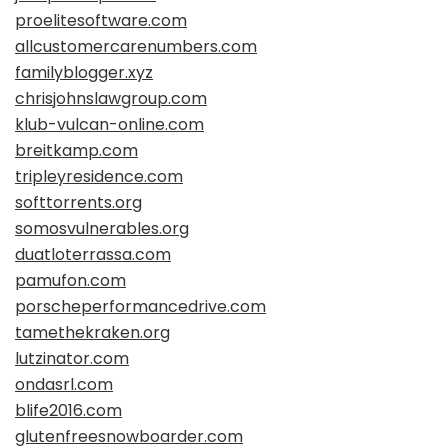
proelitesoftware.com
allcustomercarenumbers.com
familyblogger.xyz
chrisjohnslawgroup.com
klub-vulcan-online.com
breitkamp.com
tripleyresidence.com
softtorrents.org
somosvulnerables.org
duatloterrassa.com
pamufon.com
porscheperformancedrive.com
tamethekraken.org
lutzinator.com
ondasrl.com
blife2016.com
glutenfreesnowboarder.com