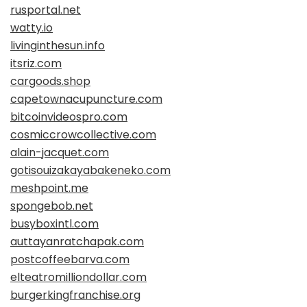
rusportal.net
watty.io
livinginthesun.info
itsriz.com
cargoods.shop
capetownacupuncture.com
bitcoinvideospro.com
cosmiccrowcollective.com
alain-jacquet.com
gotisouizakayabakeneko.com
meshpoint.me
spongebob.net
busyboxintl.com
auttayanratchapak.com
postcoffeebarva.com
elteatromilliondollar.com
burgerkingfranchise.org