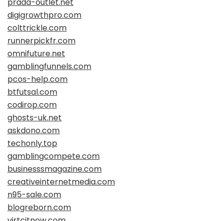
prada-outlet.net
digigrowthpro.com
colttrickle.com
runnerpickfr.com
omnifuture.net
gamblingfunnels.com
pcos-help.com
btfutsal.com
codirop.com
ghosts-uk.net
askdono.com
techonly.top
gamblingcompete.com
businesssmagazine.com
creativeinternetmedia.com
n95-sale.com
blogreborn.com
virtcitnow.com