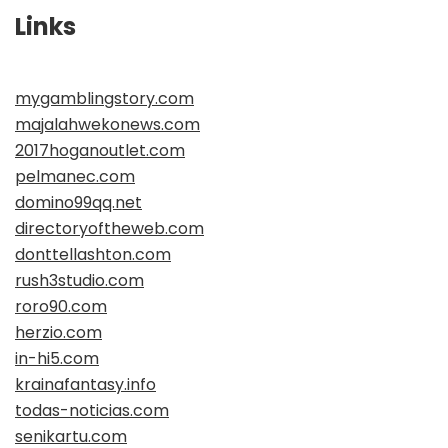
Links
mygamblingstory.com
majalahwekonews.com
2017hoganoutlet.com
pelmanec.com
domino99qq.net
directoryoftheweb.com
donttellashton.com
rush3studio.com
roro90.com
herzio.com
in-hi5.com
krainafantasy.info
todas-noticias.com
senikartu.com