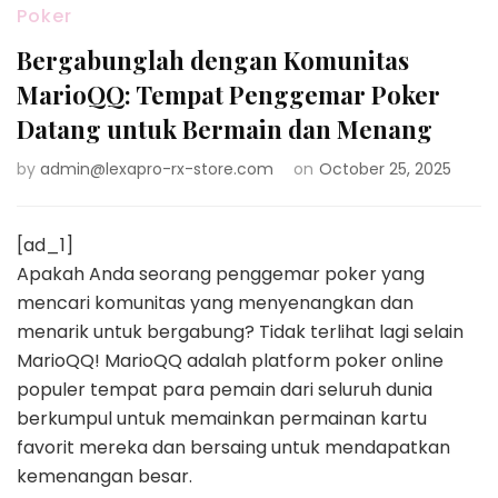
Poker
Bergabunglah dengan Komunitas
MarioQQ: Tempat Penggemar Poker
Datang untuk Bermain dan Menang
by
admin@lexapro-rx-store.com
on
October 25, 2025
[ad_1]
Apakah Anda seorang penggemar poker yang
mencari komunitas yang menyenangkan dan
menarik untuk bergabung? Tidak terlihat lagi selain
MarioQQ! MarioQQ adalah platform poker online
populer tempat para pemain dari seluruh dunia
berkumpul untuk memainkan permainan kartu
favorit mereka dan bersaing untuk mendapatkan
kemenangan besar.