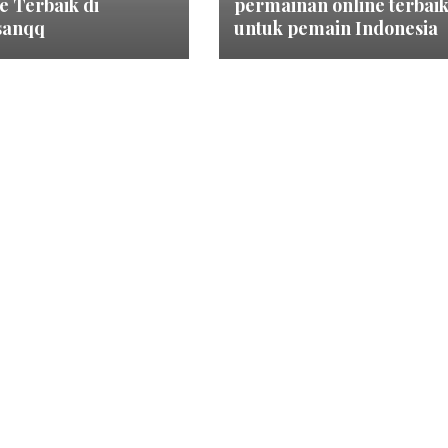
e Terbaik di
permainan online terbai
sanqq
untuk pemain Indonesia