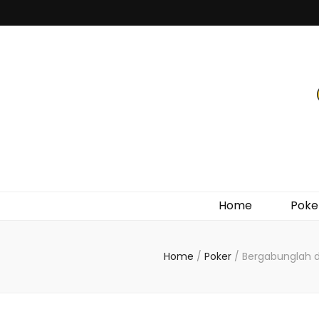
List Situs
Perusahaan judi online kini menyediakan kemudahan 
Home
Poke
Home
/
Poker
/
Bergabunglah d