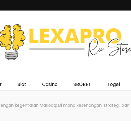
 Judi Casino Onl
bertransaksi dengan menyediakan emoney untuk melakukan deposit dan
Saat Ini
r
Slot
Casino
SBOBET
Togel
engan kegemaran Marioqq: Di mana kesenangan, strategi, dan h