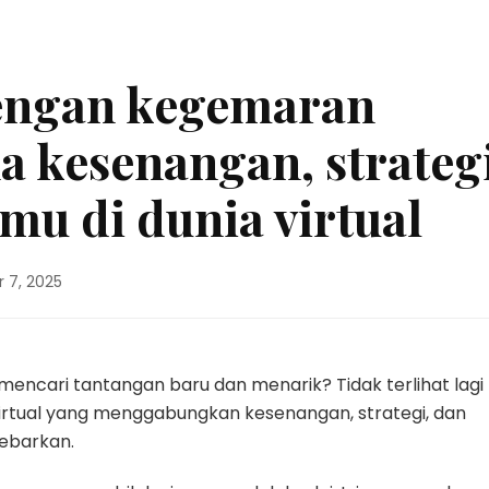
engan kegemaran
 kesenangan, strategi
mu di dunia virtual
 7, 2025
ncari tantangan baru dan menarik? Tidak terlihat lagi
virtual yang menggabungkan kesenangan, strategi, dan
ebarkan.