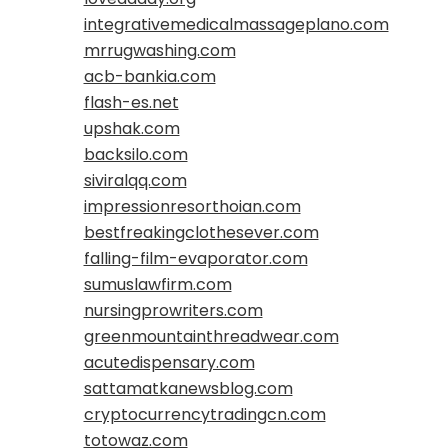
integrativemedicalmassageplano.com
mrrugwashing.com
acb-bankia.com
flash-es.net
upshak.com
backsilo.com
siviralqq.com
impressionresorthoian.com
bestfreakingclothesever.com
falling-film-evaporator.com
sumuslawfirm.com
nursingprowriters.com
greenmountainthreadwear.com
acutedispensary.com
sattamatkanewsblog.com
cryptocurrencytradingcn.com
totowaz.com