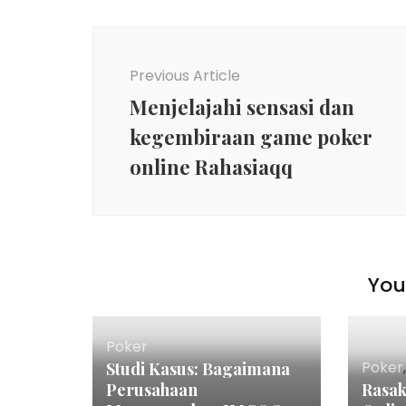
Post
Navigation
Previous Article
Menjelajahi sensasi dan
kegembiraan game poker
online Rahasiaqq
You 
Poker
Poker
Studi Kasus: Bagaimana
Perusahaan
Rasa