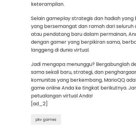
keterampilan.
Selain gameplay strategis dan hadiah yan
yang bersemangat dan ramah dari seluruh 
atau pendatang baru dalam permainan, A
dengan gamer yang berpikiran sama, berbag
langgeng di dunia virtual.
Jadi mengapa menunggu? Bergabunglah deng
sama sekali baru, strategi, dan pengharga
komunitas yang berkembang, MarioQQ ad
game online Anda ke tingkat berikutnya. Jan
petualangan virtual Anda!
[ad_2]
pkv games