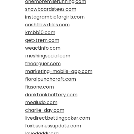
onemoremilerunning.com
snowboardsteez.com
instagrambioforgirls.com
cashflowxfiles.com
kmbb10.com
getxtrem.com
weactinfo.com
meshingsocial.com
thearguer.com
marketing-mobile-app.com
floralpunchcraft.com
fiasone.com
danktankbattery.com
mealudo.com
charlie-day.com
livedirectbettingpoker.com
foxbusinessupdate.com
lovedaddy.org