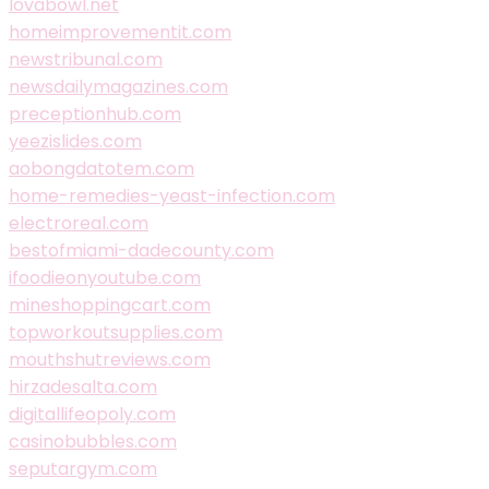
lovabowl.net
homeimprovementit.com
newstribunal.com
newsdailymagazines.com
preceptionhub.com
yeezislides.com
aobongdatotem.com
home-remedies-yeast-infection.com
electroreal.com
bestofmiami-dadecounty.com
ifoodieonyoutube.com
mineshoppingcart.com
topworkoutsupplies.com
mouthshutreviews.com
hirzadesalta.com
digitallifeopoly.com
casinobubbles.com
seputargym.com