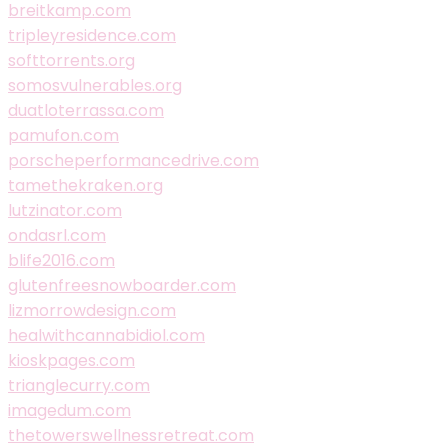
breitkamp.com
tripleyresidence.com
softtorrents.org
somosvulnerables.org
duatloterrassa.com
pamufon.com
porscheperformancedrive.com
tamethekraken.org
lutzinator.com
ondasrl.com
blife2016.com
glutenfreesnowboarder.com
lizmorrowdesign.com
healwithcannabidiol.com
kioskpages.com
trianglecurry.com
imagedum.com
thetowerswellnessretreat.com