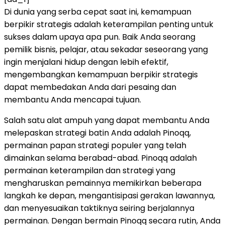
Di dunia yang serba cepat saat ini, kemampuan
berpikir strategis adalah keterampilan penting untuk
sukses dalam upaya apa pun. Baik Anda seorang
pemilik bisnis, pelajar, atau sekadar seseorang yang
ingin menjalani hidup dengan lebih efektif,
mengembangkan kemampuan berpikir strategis
dapat membedakan Anda dari pesaing dan
membantu Anda mencapai tujuan.
Salah satu alat ampuh yang dapat membantu Anda
melepaskan strategi batin Anda adalah Pinoqq,
permainan papan strategi populer yang telah
dimainkan selama berabad-abad. Pinoqq adalah
permainan keterampilan dan strategi yang
mengharuskan pemainnya memikirkan beberapa
langkah ke depan, mengantisipasi gerakan lawannya,
dan menyesuaikan taktiknya seiring berjalannya
permainan. Dengan bermain Pinoqq secara rutin, Anda