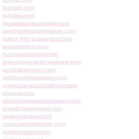
upshak.com
backsilo.com
siviralqq.com
impressionresorthoian.com
bestfreakingclothesever.com
falling-film-evaporator.com
sumuslawfirm.com
nursingprowriters.com
greenmountainthreadwear.com
acutedispensary.com
sattamatkanewsblog.com
cryptocurrencytradingcn.com
totowaz.com
charlestonwipesettlement.com
brandfollowmarket.com
weeklyjobnews.com
countyanimalshelter.com
adwebtagging.com