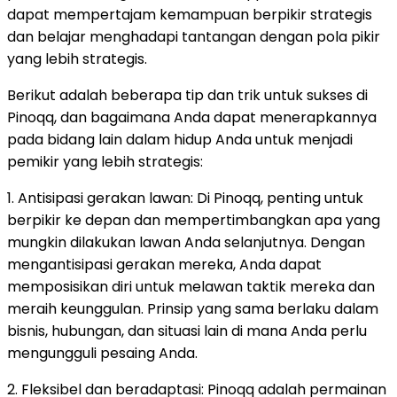
dapat mempertajam kemampuan berpikir strategis
dan belajar menghadapi tantangan dengan pola pikir
yang lebih strategis.
Berikut adalah beberapa tip dan trik untuk sukses di
Pinoqq, dan bagaimana Anda dapat menerapkannya
pada bidang lain dalam hidup Anda untuk menjadi
pemikir yang lebih strategis:
1. Antisipasi gerakan lawan: Di Pinoqq, penting untuk
berpikir ke depan dan mempertimbangkan apa yang
mungkin dilakukan lawan Anda selanjutnya. Dengan
mengantisipasi gerakan mereka, Anda dapat
memposisikan diri untuk melawan taktik mereka dan
meraih keunggulan. Prinsip yang sama berlaku dalam
bisnis, hubungan, dan situasi lain di mana Anda perlu
mengungguli pesaing Anda.
2. Fleksibel dan beradaptasi: Pinoqq adalah permainan