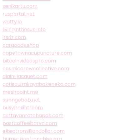
senikartu.com
rusportal.net
watty.io
livinginthesun.info
itsriz.com
cargoods.shop
capetownacupuncture.com
bitcoinvideospro.com
cosmiccrowcollective.com
alain-jacquet.com
gotisouizakayabakeneko.com
meshpoint.me
spongebob.net
busyboxintl.com
auttayanratchapak.com
postcoffeebarva.com
elteatromilliondollar.com
burgerkingfranchise.org