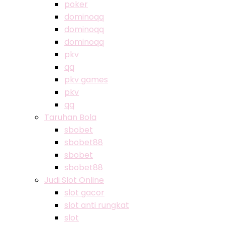
poker
dominoqq
dominoqq
dominoqq
pkv
qq
pkv games
pkv
qq
Taruhan Bola
sbobet
sbobet88
sbobet
sbobet88
Judi Slot Online
slot gacor
slot anti rungkat
slot