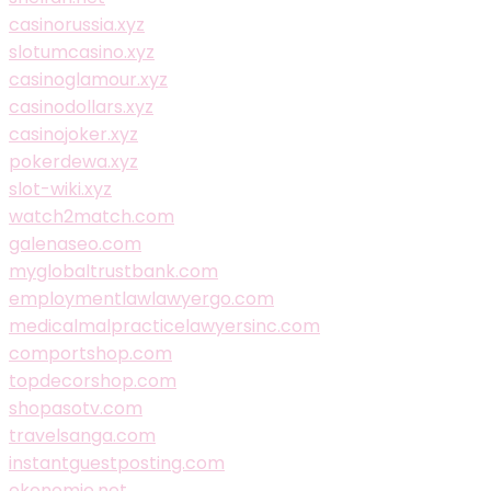
casinorussia.xyz
slotumcasino.xyz
casinoglamour.xyz
casinodollars.xyz
casinojoker.xyz
pokerdewa.xyz
slot-wiki.xyz
watch2match.com
galenaseo.com
myglobaltrustbank.com
employmentlawlawyergo.com
medicalmalpracticelawyersinc.com
comportshop.com
topdecorshop.com
shopasotv.com
travelsanga.com
instantguestposting.com
ekonomie.net