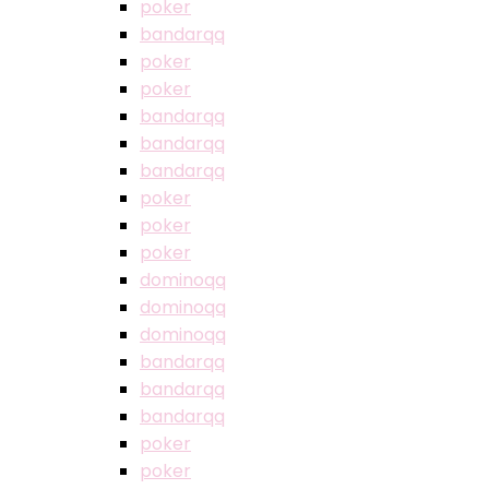
poker
bandarqq
Saat Ini
poker
poker
bandarqq
bandarqq
bandarqq
poker
poker
poker
dominoqq
dominoqq
dominoqq
bandarqq
bandarqq
bandarqq
poker
poker