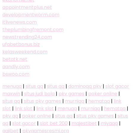
appointmentplus.net
developmentworm.com
itlivenews.com
theplumbingfremont.com
newstrending24.com
ufabetbonus.biz
kelasweekend.com
betatk.net
aandly.com
bswoo.com
menuqq
|
situs qq
|
situs qq
|
dominoqq pkv
|
slot gacor
maxwin
|
situs judi bola
|
pkv games
|
poker online
|
situs qq
|
situs pkv games
|
murniqq
|
hematqq
|
link
slot
|
link slot
|
link slot
|
menuqq
|
murniqq
|
hematqq
|
pkv qq
|
poker online
|
situs qq
|
situs pkv games
|
situs
qq
|
slot gacor
|
slot bet 200
|
majestibet
|
miyaqq
|
gajibet
|
pkvgamesresmi.org