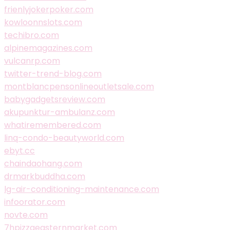
frienlyjokerpoker.com
kowloonnslots.com
techibro.com
alpinemagazines.com
vulcanrp.com
twitter-trend-blog.com
montblancpensonlineoutletsale.com
babygadgetsreview.com
akupunktur-ambulanz.com
whatiremembered.com
linq-condo-beautyworld.com
ebyt.cc
chaindaohang.com
drmarkbuddha.com
lg-air-conditioning-maintenance.com
infoorator.com
novte.com
7hpizzaeasternmarket.com