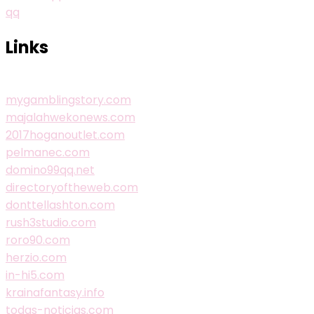
qq
Links
mygamblingstory.com
majalahwekonews.com
2017hoganoutlet.com
pelmanec.com
domino99qq.net
directoryoftheweb.com
donttellashton.com
rush3studio.com
roro90.com
herzio.com
in-hi5.com
krainafantasy.info
todas-noticias.com